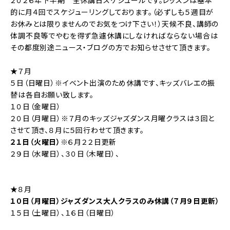
２０２６年下半期 全休講日スケジュールです。レッスンは基本
的に月４回でスケジューリングしております。（必ずしも５週目が
お休みとは限りませんのでお気をつけ下さい！）天候不良、講師の
体調不良等でやむを得ず急遽休講にしなければならない場合は
その都度別途ニュース・ブログの方でお知らせさせて頂きます。
★７月
５日（日曜日）※イベント出演のため休講です、キッズバレエの振
替は各自お願い致します。
１０日（金曜日）
２０日（月曜日）※７月のキッズジャズダンス月曜クラスは３回と
させて頂き、８月に５回行わせて頂きます。
２１日（火曜日）
※６月２２日更新
２９日（水曜日）、３０日（木曜日）、
★８月
１０日（月曜日）ジャズダンス大人クラスのみ休講（７月９日更新）
１５日（土曜日）、１６日（日曜日）