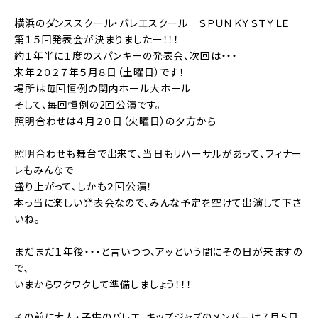
横浜のダンススクール・バレエスクール ＳＰＵＮＫＹＳＴＹＬＥ
第１５回発表会が決まりましたー！！！
約１年半に１度のスパンキーの発表会、次回は・・・
来年２０２７年５月８日（土曜日）です！
場所は毎回恒例の関内ホール大ホール
そして、毎回恒例の2回公演です。
照明合わせは４月２０日（火曜日）の夕方から
照明合わせも舞台で出来て、当日もリハーサルがあって、フィナー
レもみんなで
盛り上がって、しかも２回公演！
本っ当に楽しい発表会なので、みんな予定を空けて出演して下さ
いね。
まだまだ１年後・・・と言いつつ、アッという間にその日が来ますの
で、
いまからワクワクして準備しましょう！！！
その前に大人・子供のバレエ、キッズジャズのメンバーは７月５日